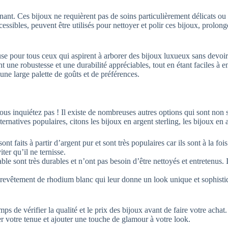
ignant. Ces bijoux ne requièrent pas de soins particulièrement délicats o
cessibles, peuvent être utilisés pour nettoyer et polir ces bijoux, prolong
se pour tous ceux qui aspirent à arborer des bijoux luxueux sans devoir
ne robustesse et une durabilité appréciables, tout en étant faciles à ent
 une large palette de goûts et de préférences.
vous inquiétez pas ! Il existe de nombreuses autres options qui sont no
rnatives populaires, citons les bijoux en argent sterling, les bijoux en 
ont faits à partir d’argent pur et sont très populaires car ils sont à la fo
ter qu’il ne ternisse.
le sont très durables et n’ont pas besoin d’être nettoyés et entretenus. 
revêtement de rhodium blanc qui leur donne un look unique et sophistiq
ps de vérifier la qualité et le prix des bijoux avant de faire votre acha
er votre tenue et ajouter une touche de glamour à votre look.